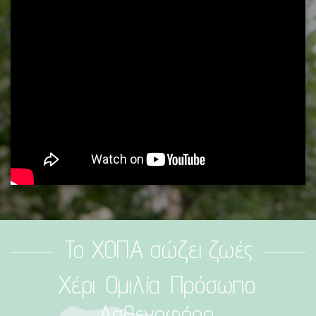
Το ΧΟΠΑ σώζει ζωές
Χέρι. Ομιλία. Πρόσωπο.
Ασθενοφόρο.